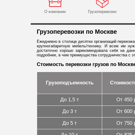
О компании
Грузоперевозки
Грузоперевозки по Москве
Ежедневно в столице десятки организаций переезж
крупногабаритную мебель/технику. И всем им ну
достаточно хорошо зарекомендовала себя на дан
подробнее, в чем преимущества сотрудничества с эт
Стоимость перевозки грузов по Москв
Грузоподъемность
Стоимост
До 1,5 т
От 450 
До 3 т
От 600 
До 5 т
От 750 
До 10 т
От 825 