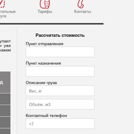
E-mail
Сообщение
*
ительные
Тарифы
Контакты
луги
Пароль
Рассчитать стоимость
купают
Пункт отправления
к» уже
скажем
Пункт назначения
д
Описание груза
м
м
Контактный телефон
м
м