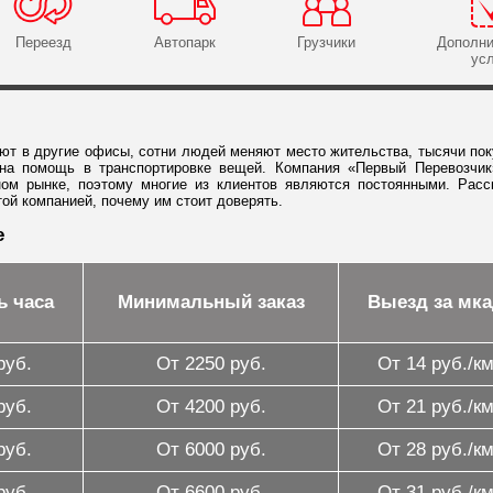
Переезд
Автопарк
Грузчики
Дополн
ус
ают в другие офисы, сотни людей меняют место жительства, тысячи по
жна помощь в транспортировке вещей. Компания «Первый Перевозчи
ном рынке, поэтому многие из клиентов являются постоянными. Рас
ой компанией, почему им стоит доверять.
е
ь часа
Минимальный заказ
Выезд за мка
руб.
От 2250 руб.
От 14 руб./к
руб.
От 4200 руб.
От 21 руб./к
руб.
От 6000 руб.
От 28 руб./к
руб.
От 6600 руб.
От 31 руб./к