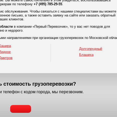
ые. Вы можете самостоятельно в этом убедиться, воспользовавшись
еджерам по телефону
+7 (495) 785-29-55
.
рвис обслуживания. Чтобы связаться с нашими специалистами вы можете
ронное письмо, а также оставить заявку на сайте или заказать обратный
аших клиентов.
области
в компании «Первый Перевозчик», то у вас нет поводов для
но и недорого.
ми направлениями при организации грузоперевозок по Московской обла
Кашира
Долгопрудный
Видное
Блашиха
Дмитров
ь стоимость грузоперевозки?
 телефон с кодом города, мы перезвоним.