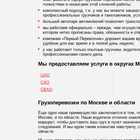
тонкостями и нюансами этой сложной работы;
комплексный подход, т.е. у нас вы можете заказа
профессиональных грузчиков и такелажников, услу
большой автопарк автомобилей позволяет транспор
мы работаем официально – прежде, чем осуществи
котором четко прописаны права, обязанности и от
компания «Первый Перевозчик» дорожит вашим вр
удобное для вас время и в любой день недели;
у нас работают только опытные грузчики, водите
профессионалами своего дела.
Мы предоставляем услуги в округах 
ЦАО
САО
СВАО
Грузоперевозки по Москве и области
Еще одно наше преимущество заключается в том, что
Москве, и по области. Наши водители отлично знак
маршрут, чтобы доставить ваш груз в пункт назначе
следования. И мы идем таким клиентам навстречу, с
области.