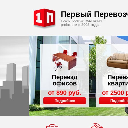
Первый Перевоз
транспортная компания
работаем
с 2002 года
езд
Переезд
сов
квартир
 руб.
от 2500 руб.
бнее
Подробнее