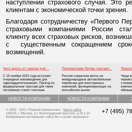
наступлении страхового случая. Это 
клиентам с экономической точки зрения.
Благодаря сотрудничеству «Первого Пе
страховыми компаниями России ста
клиенту всех страховых рисков, возникш
с существенным сокращением срок
возмещений.
Чего ждать от закона для ...
Перевозчики Литвы считают...
Трансп
С 15 ноября 2015 года вступает
Россия сократила квоты на
Чаще в
очередное нововведение для
международные автомобильные
перево
«двенадцатитонников», Проезд по
перевозки для иностранных
сталки
федеральным трассам для таких
компаний, функционирующих на
компан
грузовиков станет платным.
российском рынке.
обраща
трансп
НОВОСТИ КОМПАНИИ
НОВОСТИ КОМПАНИИ
© 2002 - 2022 «Первый перевозчик» -
Карта сайта
+7 (495) 7
109316, г. Москва, ул. Волгоградский проспект, д.32 к.14
Копирование материалов сайта без ссылки запрещено